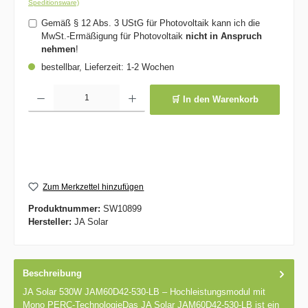
Speditionsware)
Gemäß § 12 Abs. 3 UStG für Photovoltaik kann ich die
MwSt.-Ermäßigung für Photovoltaik
nicht in Anspruch
nehmen
!
bestellbar, Lieferzeit: 1-2 Wochen
Produkt Anzahl: Gib den gewünschten Wert ein oder benutze die Schaltflächen um die 
🛒 In den Warenkorb
Zum Merkzettel hinzufügen
Produktnummer:
SW10899
Hersteller:
JA Solar
Beschreibung
JA Solar 530W JAM60D42-530-LB – Hochleistungsmodul mit
Mono PERC-TechnologieDas JA Solar JAM60D42-530-LB ist ein