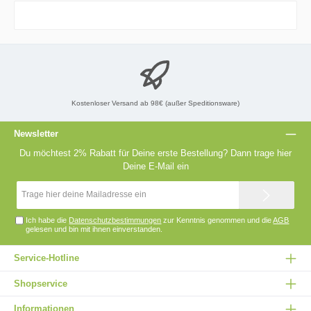
PhasenStromspannung: HochAusführung: Lithium -EisenphosphatNutzbare
Batteriekapazität (kWh): 7.68Nennspannung (V): 51.2Max. Entladetiefe:
90%Betriebstemperatur: -10~50℃Schutzart (IP): IP65Breite (cm): 61,0Höhe (cm):
77,0Tiefe (cm): 25,0Gewicht (kg): 100Download und Information:Datenblatt
Growatt ARK HV Batteriesystem Installationshandbuch Growatt ARK HV
Batteriesystem (englisch)CE Zertifikat Growatt ARK HV Batteriesystem (englisch)
Kostenloser Versand ab 98€ (außer Speditionsware)
Newsletter
Du möchtest 2% Rabatt für Deine erste Bestellung? Dann trage hier
Deine E-Mail ein
E-
Mail-
Adresse*
Ich habe die
Datenschutzbestimmungen
zur Kenntnis genommen und die
AGB
gelesen und bin mit ihnen einverstanden.
Service-Hotline
Shopservice
Informationen