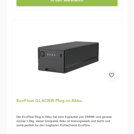
In den Warenkorb
beginnen. Die im Lieferumfang enthaltene Tasche dient zudem als
praktischer Ständer für das Panel. Widerstandsfähig und langlebig Wir
entwickeln Panels, die selbst den anspruchsvollsten Anforderungen Ihres
aktiven Outdoor-Lifestyles gerecht werden – mit einer IP68-Zertifizierung.
Unsere umfangreichen Labortests garantieren, dass weder Wasser (bis
zu einer Tiefe von 1 Meter) noch Staub oder Sand eindringen können*.
Die robuste Bauweise ermöglicht es unseren Panels, Stürze und Stöße
mühelos zu bewältigen. * Die Wasser- und Staubbeständigkeit wurde
unter kontrollierten Laborbedingungen gemäß der IEC-Norm 60529 mit
einer Einstufung von IP68 getestet (maximale Wassertiefe von 1 Meter
für bis zu 72 Stunden). Unbeschwerter Transport Auf deiner Reise kannst
du ganz entspannt sein. Das EcoFlow 110 W Solarpanel wird mit einer
eleganten Tragetasche geliefert, die es optimal schützt und gleichzeitig
platzsparend verstaut werden kann. Nach deiner Ankunft am Zielort
kannst du dank der benutzerfreundlichen Handhabung sofort mit der
Erzeugung von sauberem Strom beginnen. Lieferumpfang:110 W
Tragbares SolarpanelLadekabel (Solar zu XT60)Praktische
TragetascheKarabinerhaken*4BedienungsanleitungTechnische
Daten:Abmessungen (ausgeklappt) 178.5 × 42.0 × 2.5 cmAbmessungen
(geklappt) 42.0 × 48.0 × 2.5 cm Gewicht 4 kg Garantie 24 monate
Nennleistung 110W (±5W) Effizienz 22% – 23% Leerlaufspannung 21.8V
(Vmp 18.4V) Kurzschlussstrom 6.5A (Imp 6.0A) Zellentyp Silicium
monocristallin Betriebs- und Lagertemperatur −20°C to 85°C
EcoFlow GLACIER Plug-in-Akku
Der EcoFlow Plug in Akku hat eine Kapazität von 298Wh und gerade
einmal 1,9kg, dieser kompakte Akku ist leistungsstark und leicht und
somit perfekt für den tragbaren Kühlschrank EcoFlow
Glacier geeignet. Der EcoFlow Glacier ist nun in der 2. Serie verfügbar,
dieser transportable Kühlschrank kann auch mittels Solarpanelen