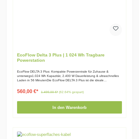
Nullsteuer, wenn diese mittels des Dokumentes (siehe Downloads ganz
unten) bescheinigt werden kann.
EcoFlow Delta 3 Plus | 1 024 Wh Tragbare
Powerstation
EcoFlow DELTA 3 Plus: Kompakte Powerzentrale für Zuhause &
unterwegs1.024 Wh Kapazität, 2.400 W Dauerleistung & ultraschnelles
Laden in 56 MinutenDie EcoFlow DELTA 3 Plus ist die ideale
Kombination aus portabler Notstromversorgung und leistungsstarker
Energiezentrale. Mit einem Gewicht von unter 12,5 kg und den
560,00 €*
1.499,00 €*
(62.64% gespart)
kompakten Maßen (39,8 × 20,0 × 28,4 cm) lässt sie sich problemlos
transportieren – ob für den nächsten Camping-Trip, als zuverlässiger
Begleiter auf der Baustelle oder als USV mit <10 ms Schaltzeit für
sensible Geräte zu Hause.Ihre Vorteile auf einen Blick4.000
In den Warenkorb
Lebenszyklen bis 80% Restkapazität – für jahrelange Nutzung11
vielseitige Ausgänge – versorgt gleichzeitig多种 GeräteX-Boost
Technologie – unterstützt Geräte mit bis zu 2.400 WWassergeschütztes
Gehäuse (IP65) – staubdicht und strahlwassergeschütztLeise im
Betrieb – mit nur 30 dB bei 600 W Last5 Jahre Garantie – für maximale
SicherheitTechnische Highlights im Detail⚡ Wahnsinns-
LadegeschwindigkeitAC-Ladung: 1.500 W – in nur 56 Minuten auf