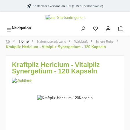
inhalt springen
Kostenloser Versand ab 98€ (außer Speditionsware)
Navigation
Home
Nahrungsergänzung
Waldkraft
Innere Ruhe
Kraftpilz Hericium - Vitalpilz Synergetium - 120 Kapseln
Kraftpilz Hericium - Vitalpilz
Synergetium - 120 Kapseln