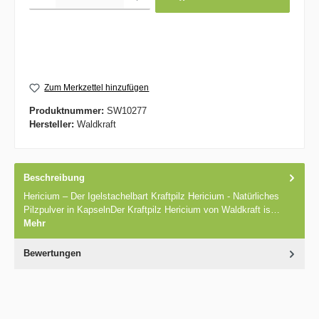
Zum Merkzettel hinzufügen
Produktnummer:
SW10277
Hersteller:
Waldkraft
Beschreibung
Hericium – Der Igelstachelbart Kraftpilz Hericium - Natürliches
Pilzpulver in KapselnDer Kraftpilz Hericium von Waldkraft is…
Mehr
Bewertungen