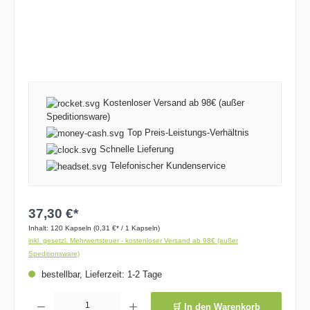
Kostenloser Versand ab 98€ (außer
Speditionsware)
Top Preis-Leistungs-Verhältnis
Schnelle Lieferung
Telefonischer Kundenservice
37,30 €*
Inhalt:
120 Kapseln
(0,31 €* / 1 Kapseln)
inkl. gesetzl. Mehrwertsteuer - kostenloser Versand ab 98€ (außer
Speditionsware)
bestellbar, Lieferzeit: 1-2 Tage
Produkt Anzahl: Gib den gewünschten Wert ein oder benutze die Schaltflächen um die 
🛒 In den Warenkorb