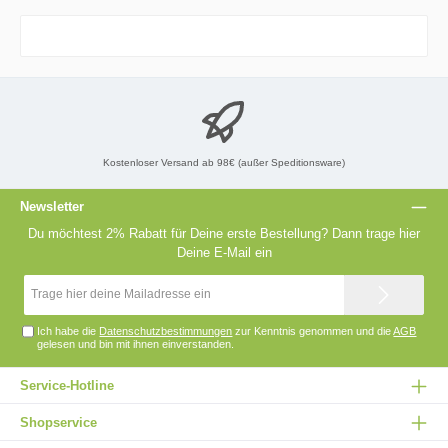
Kostenloser Versand ab 98€ (außer Speditionsware)
Newsletter
Du möchtest 2% Rabatt für Deine erste Bestellung? Dann trage hier
Deine E-Mail ein
E-
Mail-
Adresse*
Ich habe die
Datenschutzbestimmungen
zur Kenntnis genommen und die
AGB
gelesen und bin mit ihnen einverstanden.
Service-Hotline
Shopservice