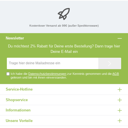
Kostenloser Versand ab 98€ (außer Speditionsware)
Newsletter
Du möchtest 2% Rabatt für Deine erste Bestellung? Dann trage hier
Deine E-Mail ein
E-
Mail-
Adresse*
Ich habe die
Datenschutzbestimmungen
zur Kenntnis genommen und die
AGB
gelesen und bin mit ihnen einverstanden.
Service-Hotline
Shopservice
Informationen
Unsere Vorteile