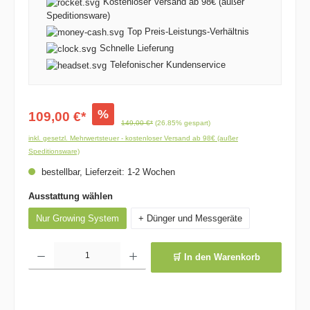
Kostenloser Versand ab 98€ (außer
Speditionsware)
Top Preis-Leistungs-Verhältnis
Schnelle Lieferung
Telefonischer Kundenservice
%
109,00 €*
149,00 €*
(26.85% gespart)
inkl. gesetzl. Mehrwertsteuer - kostenloser Versand ab 98€ (außer
Speditionsware)
bestellbar, Lieferzeit: 1-2 Wochen
Ausstattung wählen
Nur Growing System
+ Dünger und Messgeräte
Produkt Anzahl: Gib den gewünschten Wert ein oder benutze die Schaltflächen um die 
🛒 In den Warenkorb