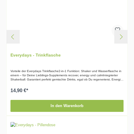
ZusammensetzungNeben dem Griffonia-Extrakt enthält Happy weitere
wirkungsvolle Zutaten. Cordyceps, Safran, Ashwagandha, Ginkgo, L-Tyrosin,
Rosenwurz und ein essenzieller Vitamin-B-Komplex machen aus Everydays
Happy ein absolutes Powerhouse.Freude ab der ersten EinnahmeHappy kann
problemlos jeden Tag eingenommen werden oder als Soforthilfe in schwierigen
Situationen eingesetzt werden.Vorteile von Everydays Happykann deine
Lebensfreude zurückbringen trägt dich durch deinen Alltaginkl. Transmitter,
Rosenwurz, Ashwaghanda, Ginsengin Deutschland hergestellt
Everydays - Trinkflasche
Vorteile der Everydays Trinkflasche2-in-1 Funktion: Shaker und Wasserflasche in
einem – für Deine Lieblings-Supplements recover, energy und calmIntegrierter
Shakerball: Garantiert perfekt gemischte Drinks, egal ob Du regenerierst, Energie
tankst oder entspannstBPA-frei: Sicher und nachhaltig, ohne schädliche
ChemikalienLeicht & kompakt: Mit 500ml Fassungsvermögen und einem
14,90 €*
handlichen Design passt sie in jede Tasche
In den Warenkorb