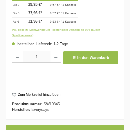
39,95 €*
Bis
2
0,67 €* / 1 Kapseln
33,96 €*
Bis
5
0,57 €* / 1 Kapseln
31,96 €*
Ab
6
0,53 €* / 1 Kapseln
inkl. gesetzl. Mehrwertsteuer - kostenloser Versand ab 98€ (außer
Speditionsware)
bestellbar, Lieferzeit: 1-2 Tage
Produkt Anzahl: Gib den gewünschten Wert ein oder benutze die Schaltflächen um die 
🛒 In den Warenkorb
Zum Merkzettel hinzufügen
Produktnummer:
SW10345
Hersteller:
Everydays