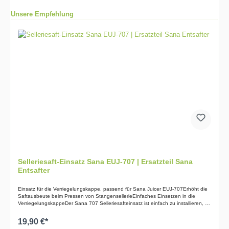
Unsere Empfehlung
Selleriesaft-Einsatz Sana EUJ-707 | Ersatzteil Sana
Entsafter
Einsatz für die Verriegelungskappe, passend für Sana Juicer EUJ-707Erhöht die
Saftausbeute beim Pressen von StangensellerieEinfaches Einsetzen in die
VerriegelungskappeDer Sana 707 Selleriesafteinsatz ist einfach zu installieren, zu
verwenden und zu reinigen. In Verbindung mit einem feinen Sieb verbessert
dieser kleine Ring die Saftausbeute von Selleriestangen und anderen faserigen
19,90 €*
Pressgut wie Weizengras oder Wildgemüse. Mit einem Druck wird er in die