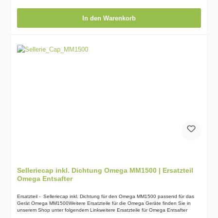
Verschlusskappe gedrückt und wieder entnommen. Die Eigenschaften dieses
Gadgets lassen sich wie folgt zusammenfassen: „Mit halbem Aufwand das
doppelte Ergebnis erzielen“. Das Material besteht zu 100 % aus BPA/BPS-freiem
In den Warenkorb
Kunststoff.
Selleriecap inkl. Dichtung Omega MM1500 | Ersatzteil
Omega Entsafter
Ersatzteil - Selleriecap inkl. Dichtung für den Omega MM1500 passend für das
Gerät Omega MM1500Weitere Ersatzteile für die Omega Geräte finden Sie in
unserem Shop unter folgendem Linkweitere Ersatzteile für Omega Entsafter