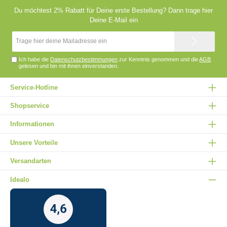
Du möchtest 2% Rabatt für Deine erste Bestellung? Dann trage hier
Deine E-Mail ein
E-
Mail-
Adresse*
Ich habe die
Datenschutzbestimmungen
zur Kenntnis genommen und die
AGB
gelesen und bin mit ihnen einverstanden.
Service-Hotline
Shopservice
Informationen
Unsere Vorteile
Versandarten
Idealo