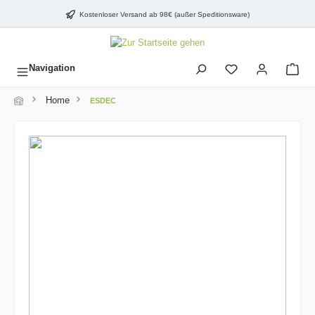
inhalt springen
Kostenloser Versand ab 98€ (außer Speditionsware)
Navigation
Home
ESDEC