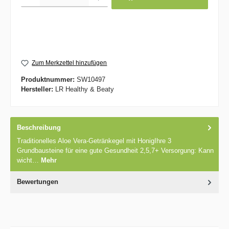
Zum Merkzettel hinzufügen
Produktnummer:
SW10497
Hersteller:
LR Healthy & Beaty
Beschreibung
Traditionelles Aloe Vera-Getränkegel mit HonigIhre 3 ​​
Grundbausteine für eine gute Gesundheit 2,5,7+ Versorgung: Kann
wicht…
Mehr
Bewertungen