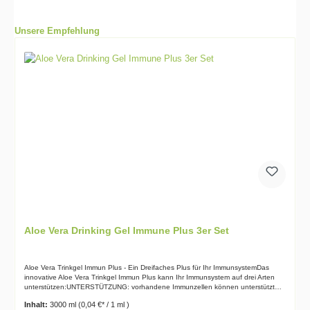
Unsere Empfehlung
Aloe Vera Drinking Gel Immune Plus 3er Set
Aloe Vera Trinkgel Immun Plus - Ein Dreifaches Plus für Ihr ImmunsystemDas
innovative Aloe Vera Trinkgel Immun Plus kann Ihr Immunsystem auf drei Arten
unterstützen:UNTERSTÜTZUNG: vorhandene Immunzellen können unterstützt
werden.1STIMULATION: Das Immunsystem ist stimuliert1,2SCHUTZ: Die Funktion
Inhalt:
3000 ml
(0,04 €* / 1 ml )
des Immunsystems können unterstützt werden.1,3Denn die intelligente