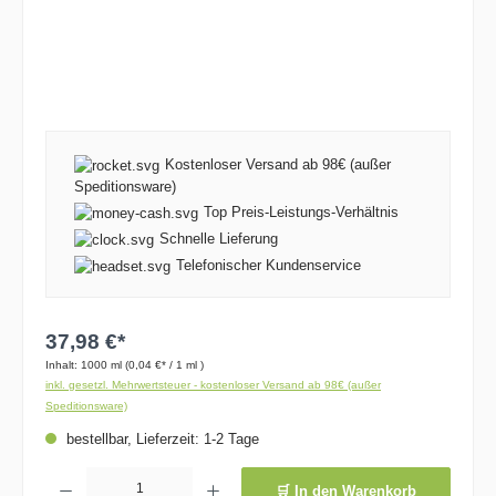
Kostenloser Versand ab 98€ (außer
Speditionsware)
Top Preis-Leistungs-Verhältnis
Schnelle Lieferung
Telefonischer Kundenservice
37,98 €*
Inhalt:
1000 ml
(0,04 €* / 1 ml )
inkl. gesetzl. Mehrwertsteuer - kostenloser Versand ab 98€ (außer
Speditionsware)
bestellbar, Lieferzeit: 1-2 Tage
Produkt Anzahl: Gib den gewünschten Wert ein oder benutze die Schaltflächen um die 
🛒 In den Warenkorb